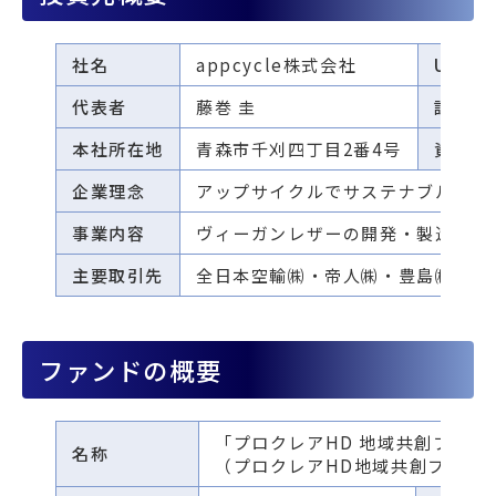
社名
appcycle株式会社
URL
代表者
藤巻 圭
設立
本社所在地
青森市千刈四丁目2番4号
資本金
企業理念
アップサイクルでサステナブルな未
事業内容
ヴィーガンレザーの開発・製造・販
主要取引先
全日本空輸㈱・帝人㈱・豊島㈱・㈱
ファンドの概要
「プロクレアHD 地域共創ファン
名称
（プロクレアHD地域共創ファン